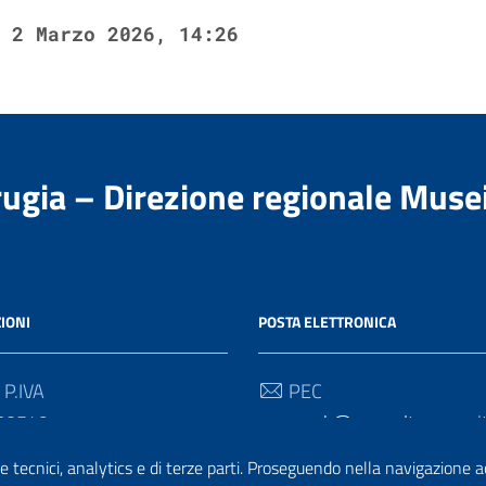
2 Marzo 2026, 14:26
rugia – Direzione regionale Muse
IONI
POSTA ELETTRONICA
 P.IVA
PEC
80549
gan-umb@pec.cultura.gov.i
e tecnici, analytics e di terze parti. Proseguendo nella navigazione acc
 Univoco
Email