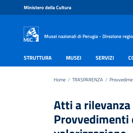
Vai ai contenuti
Ministero della Cultura
Vai al menu di navigazione
Vai al footer
Musei nazionali di Perugia - Direzione regi
STRUTTURA
MUSEI
SERVIZI
C
Home
/
TRASPARENZA
/
Provvedime
Atti a rilevanza
Provvedimenti d