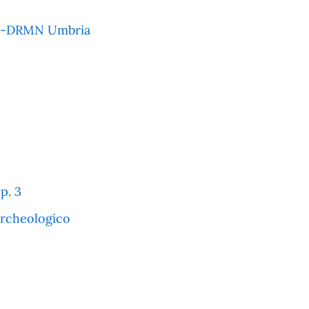
MNP-DRMN Umbria
p. 3
archeologico