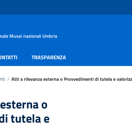
onale Musei nazionali Umbria
ONTATTI
TRASPARENZA
nti
/
Atti a rilevanza esterna o Provvedimenti di tutela e valoriz
 esterna o
i tutela e