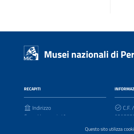
Musei nazionali di Pe
RECAPITI
INFORMAZ
Indirizzo
C.F. /
Corso Vannucci, 19
039757
06123, Perugia
Questo sito utilizza cooki
Cod.