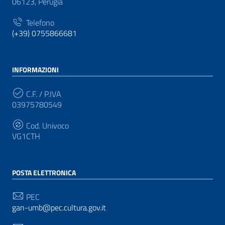
06123, Perugia
Telefono
(+39) 0755866681
INFORMAZIONI
C.F. / P.IVA
03975780549
Cod. Univoco
VG1CTH
POSTA ELETTRONICA
PEC
gan-umb@pec.cultura.gov.it