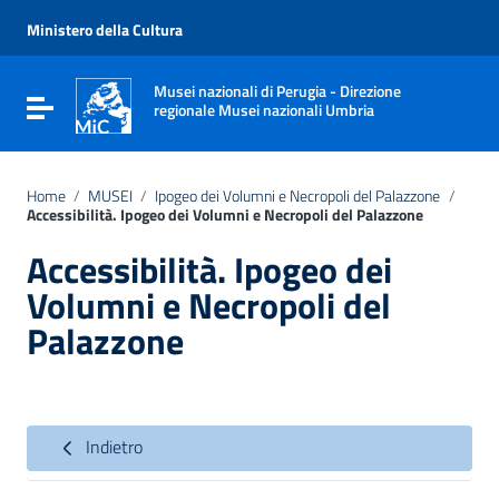
Vai ai contenuti
Vai al menu di navigazione
Ministero della Cultura
Vai al footer
Musei nazionali di Perugia - Direzione
Attiva / disattiva la navigazione
regionale Musei nazionali Umbria
Home
/
MUSEI
/
Ipogeo dei Volumni e Necropoli del Palazzone
/
Accessibilità. Ipogeo dei Volumni e Necropoli del Palazzone
Accessibilità. Ipogeo dei
Volumni e Necropoli del
Palazzone
Indietro