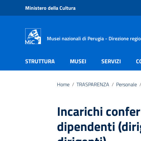
Vai ai contenuti
Ministero della Cultura
Vai al menu di navigazione
Vai al footer
Musei nazionali di Perugia - Direzione regi
STRUTTURA
MUSEI
SERVIZI
C
Home
/
TRASPARENZA
/
Personale
Incarichi conferi
dipendenti (dir