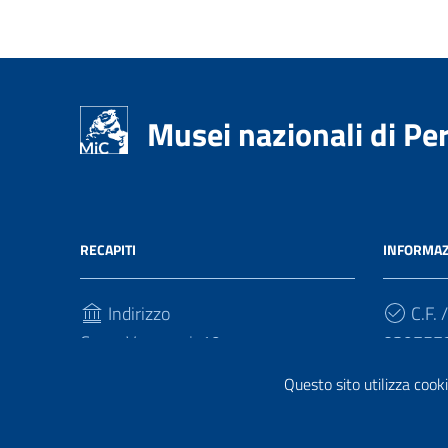
Musei nazionali di Pe
RECAPITI
INFORMAZ
Indirizzo
C.F. /
Corso Vannucci, 19
039757
06123, Perugia
Questo sito utilizza cooki
Cod.
Telefono
VG1CTH
(+39) 0755866681