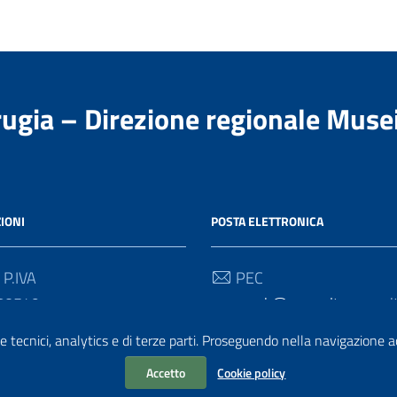
rugia – Direzione regionale Muse
IONI
POSTA ELETTRONICA
 P.IVA
PEC
80549
gan-umb@pec.cultura.gov.i
e tecnici, analytics e di terze parti. Proseguendo nella navigazione acc
 Univoco
Email
gan-umb@cultura.gov.it
Accetto
Cookie policy