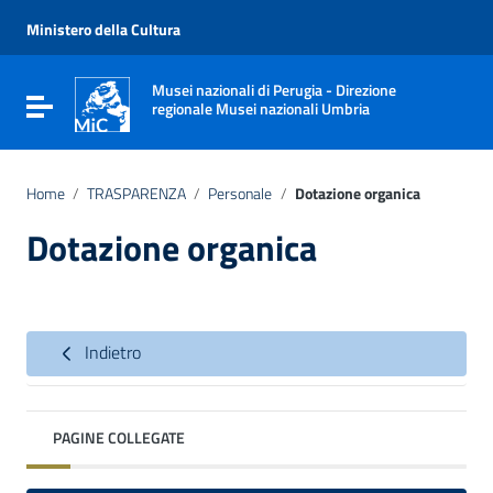
Vai ai contenuti
Vai al menu di navigazione
Ministero della Cultura
Vai al footer
Musei nazionali di Perugia - Direzione
Attiva / disattiva la navigazione
regionale Musei nazionali Umbria
Home
/
TRASPARENZA
/
Personale
/
Dotazione organica
Dotazione organica
Indietro
PAGINE COLLEGATE