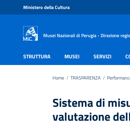
Vai ai contenuti
Ministero della Cultura
Vai al menu di navigazione
Vai al footer
Musei Nazionali di Perugia - Direzione reg
STRUTTURA
MUSEI
SERVIZI
C
Home
/
TRASPARENZA
/
Performanc
Sistema di mis
valutazione de