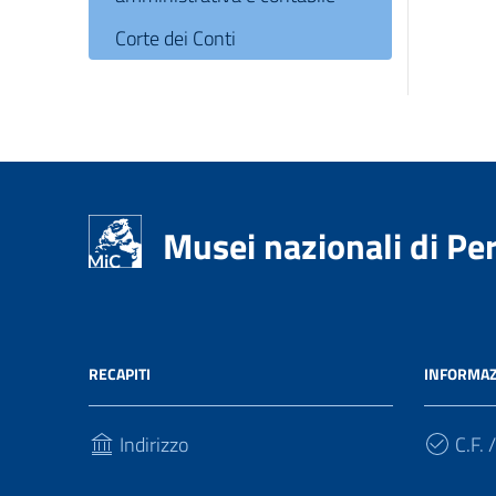
Corte dei Conti
Musei nazionali di Pe
RECAPITI
INFORMAZ
Indirizzo
C.F. /
Corso Vannucci, 19
039757