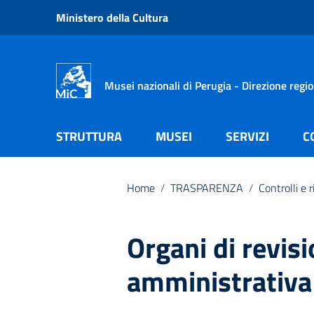
Vai ai contenuti
Ministero della Cultura
Vai al menu di navigazione
Vai al footer
Musei nazionali di Perugia - Direzione regi
STRUTTURA
MUSEI
SERVIZI
C
Home
/
TRASPARENZA
/
Controlli e 
Organi di revis
amministrativa 