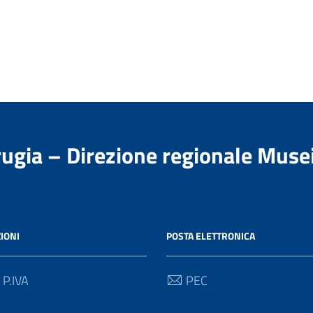
rugia – Direzione regionale Muse
IONI
POSTA ELETTRONICA
 P.IVA
PEC
80549
gan-umb@pec.cultura.gov.i