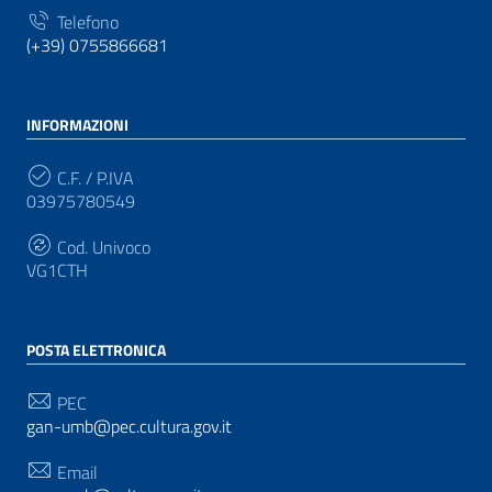
Telefono
(+39) 0755866681
INFORMAZIONI
C.F. / P.IVA
03975780549
Cod. Univoco
VG1CTH
POSTA ELETTRONICA
PEC
gan-umb@pec.cultura.gov.it
Email