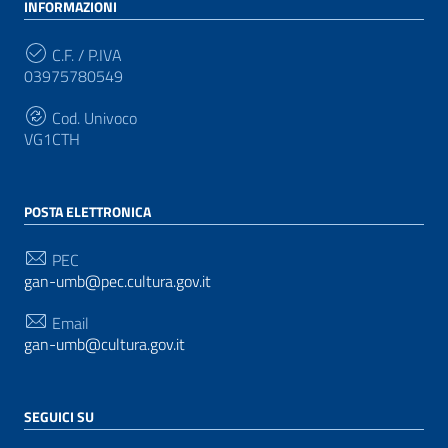
INFORMAZIONI
C.F. / P.IVA
03975780549
Cod. Univoco
VG1CTH
POSTA ELETTRONICA
PEC
gan-umb@pec.cultura.gov.it
Email
gan-umb@cultura.gov.it
SEGUICI SU