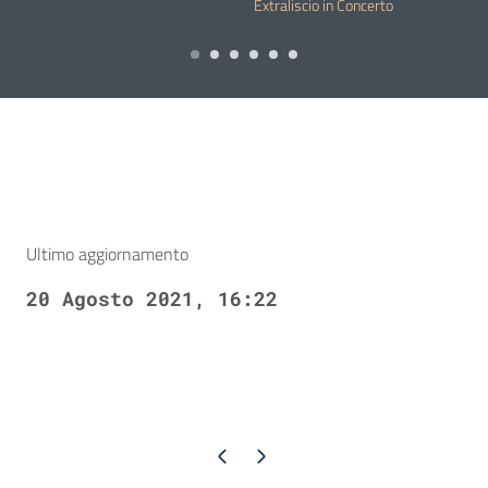
20 August 2021
20 August 2021
Extraliscio in Concerto
2
A
Ultimo aggiornamento
20 Agosto 2021, 16:22
Pagina precedente
Pagina successiva