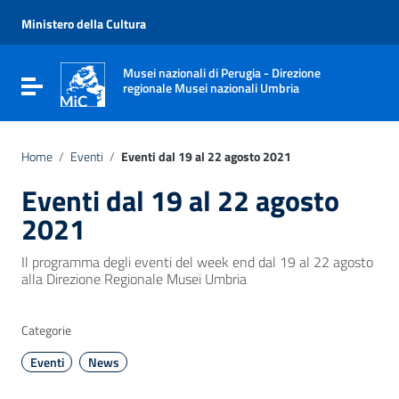
Vai ai contenuti
Vai al menu di navigazione
Ministero della Cultura
Vai al footer
Musei nazionali di Perugia - Direzione
Attiva / disattiva la navigazione
regionale Musei nazionali Umbria
Home
/
Eventi
/
Eventi dal 19 al 22 agosto 2021
Eventi dal 19 al 22 agosto
2021
Il programma degli eventi del week end dal 19 al 22 agosto
alla Direzione Regionale Musei Umbria
Categorie
Eventi
News