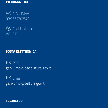
INFORMAZIONI
C.F. / P.IVA
03975780549
Cod. Univoco
VG1CTH
POSTA ELETTRONICA
PEC
gan-umb@pec.cultura.gov.it
Email
gan-umb@cultura.gov.it
SEGUICI SU