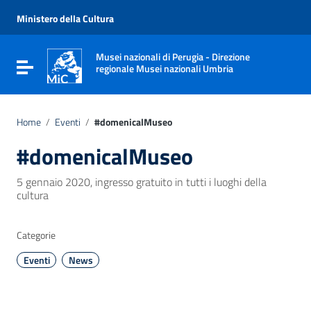
Vai ai contenuti
Vai al menu di navigazione
Ministero della Cultura
Vai al footer
Musei nazionali di Perugia - Direzione
Attiva / disattiva la navigazione
regionale Musei nazionali Umbria
Home
/
Eventi
/
#domenicalMuseo
#domenicalMuseo
5 gennaio 2020, ingresso gratuito in tutti i luoghi della
cultura
Categorie
Eventi
News