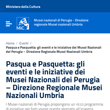
Vai ai contenuti
Vai al menu di navigazione
Ministero della Cultura
Vai al footer
Musei nazionali di Perugia - Direzione
Attiva / disattiva la navigazione
regionale Musei nazionali Umbria
Home
/
Eventi
/
Pasqua e Pasquetta: gli eventi e le iniziative dei Musei Nazionali
dei Perugia – Direzione Regionale Musei Nazionali Umbria
Pasqua e Pasquetta: gli
eventi e le iniziative dei
Musei Nazionali dei Perugia
– Direzione Regionale Musei
Nazionali Umbria
I Musei nazionali di Perugia propongono un ricco programma
di iniziative per farti vivere queste giornate all’insegna