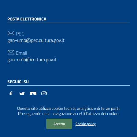
POSTA ELETTRONICA
PEC
gan-umb@pec.cultura.gov.it
Email
gan-umb@cultura.gov.it
SEGUICI SU
Questo sito utilizza cookie tecnici, analytics e di terze parti.
Sezione Link Utili
Realizzato con
WordPress
|
Tema grafico
ItaliaWP2
Proseguendo nella navigazione accetti l’utilizzo dei cookie.
| Basato sul
Prototipo per siti PA di AgID
Accetto
Cookie policy