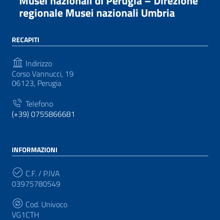
Musei nazionali di Perugia – Direzione
regionale Musei nazionali Umbria
RECAPITI
Indirizzo
Corso Vannucci, 19
06123, Perugia
Telefono
(+39) 0755866681
INFORMAZIONI
C.F. / P.IVA
03975780549
Cod. Univoco
VG1CTH