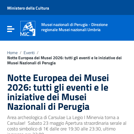
Vai ai contenuti
Vai al menu di navigazione
Ministero della Cultura
Vai al footer
Musei nazionali di Perugia - Direzione
Attiva / disattiva la navigazione
regionale Musei nazionali Umbria
Home
/
Eventi
/
Notte Europea dei Musei 2026: tutti gli eventi e le iniziative dei
Musei Nazionali di Perugia
Notte Europea dei Musei
2026: tutti gli eventi e le
iniziative dei Musei
Nazionali di Perugia
Area archeologica di Carsulae La Legio I Minervia torna a
Carsulae! Sabato 23 maggio Apertura straordinaria serale al
costo simbolico di 1€ dalle ore 19:30 alle 23:30, ultimo