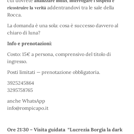
cui dovrete 𝐚𝐧𝐚𝐥𝐢𝐳𝐳𝐚𝐫𝐞 𝐢𝐧𝐝𝐢𝐳𝐢, 𝐢𝐧𝐭𝐞𝐫𝐫𝐨𝐠𝐚𝐫𝐞 𝐢 𝐬𝐨𝐬𝐩𝐞𝐭𝐭𝐢 𝐞
𝐫𝐢𝐜𝐨𝐬𝐭𝐫𝐮𝐢𝐫𝐞 𝐥𝐚 𝐯𝐞𝐫𝐢𝐭𝐚̀ addentrandovi tra le sale della
Rocca.
La domanda è una sola: cosa è successo davvero al
chiaro di luna?
Info e prenotazioni:
Costo: 15€ a persona, comprensivo del titolo di
ingresso.
Posti limitati — prenotazione obbligatoria.
3925245864
3295758765
anche WhatsApp
info@rompicapo.it
Ore 21:30 – Visita guidata “Lucrezia Borgia la dark