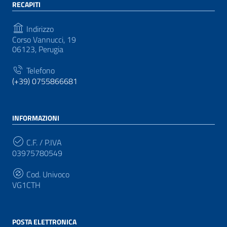
RECAPITI
Indirizzo
Corso Vannucci, 19
06123, Perugia
Telefono
(+39) 0755866681
INFORMAZIONI
C.F. / P.IVA
03975780549
Cod. Univoco
VG1CTH
POSTA ELETTRONICA