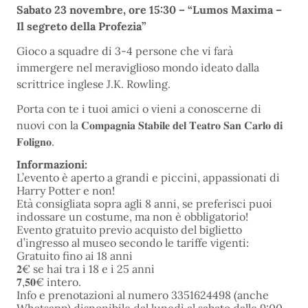
Sabato 23 novembre, ore 15:30 – “Lumos Maxima –
Il segreto della Profezia”
Gioco a squadre di 3-4 persone che vi farà
immergere nel meraviglioso mondo ideato dalla
scrittrice inglese J.K. Rowling.
Porta con te i tuoi amici o vieni a conoscerne di
nuovi con la 𝐂𝐨𝐦𝐩𝐚𝐠𝐧𝐢𝐚 𝐒𝐭𝐚𝐛𝐢𝐥𝐞 𝐝𝐞𝐥 𝐓𝐞𝐚𝐭𝐫𝐨 𝐒𝐚𝐧 𝐂𝐚𝐫𝐥𝐨 𝐝𝐢
𝐅𝐨𝐥𝐢𝐠𝐧𝐨.
Informazioni:
L’evento è aperto a grandi e piccini, appassionati di
Harry Potter e non!
Età consigliata sopra agli 8 anni, se preferisci puoi
indossare un costume, ma non è obbligatorio!
Evento gratuito previo acquisto del biglietto
d’ingresso al museo secondo le tariffe vigenti:
Gratuito fino ai 18 anni
𝟐€ se hai tra i 18 e i 25 anni
𝟕,𝟓𝟎€ intero.
Info e prenotazioni al numero 3351624498 (anche