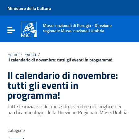
Vai ai contenuti
Vai al menu di navigazione
Ministero della Cultura
Vai al footer
Musei nazionali di Perugia - Direzione
Attiva / disattiva la navigazione
regionale Musei nazionali Umbria
Home
/
Eventi
/
Il calendario di novembre: tutti gli eventi in programma!
Il calendario di novembre:
tutti gli eventi in
programma!
Tutte le iniziative del mese di novembre nei luoghi e nei
parchi archeologici della Direzione Regionale Musei Umbria
Categorie