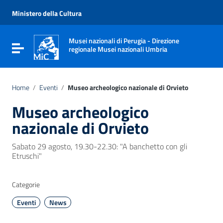
Vai ai contenuti
Vai al menu di navigazione
Ministero della Cultura
Vai al footer
Musei nazionali di Perugia - Direzione
Attiva / disattiva la navigazione
regionale Musei nazionali Umbria
Home
/
Eventi
/
Museo archeologico nazionale di Orvieto
Museo archeologico
nazionale di Orvieto
Sabato 29 agosto, 19.30-22.30: "A banchetto con gli
Etruschi"
Categorie
Eventi
News