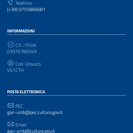
Telefono
(+39) 0755866681
INFORMAZIONI
C.F. / P.IVA
03975780549
Cod. Univoco
VG1CTH
POSTA ELETTRONICA
PEC
gan-umb@pec.cultura.gov.it
Email
gan-umb@cultura.gov.it