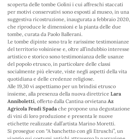
scoperta delle tombe Golini i cui affreschi staccati
per motivi conservativi sono esposti al museo, in una
suggestiva ricostruzione, inaugurata a febbraio 2020,
che riproduce le dimensioni e la pianta delle due
tombe, curata da Paolo Ballerani.
Le tombe dipinte sono tra le rarissime testimonianze
del territorio volsiniese e, oltre all’indubbio interesse
artistico e storico sono testimonianza delle usanze
del popolo etrusco, in particolare delle classi
socialmente più elevate, viste negli aspetti della vita
quotidiana e delle credenze religiose.
Alle 19,30 vi aspettiamo per un brindisi etrusco
insieme, alla presenza della nuova direttrice
Lara
Anniboletti
, offerto dalla Cantina orvietana
Az
Agricola Feudi Spada
che propone una degustazione
di vini di loro produzione e presenta le nuove
etichette realizzate dall’artista Marino Moretti.
Si prosegue con “A banchetto con gli Etruschi”, un
viaggio sui costumi antichi attraverso la narrazione