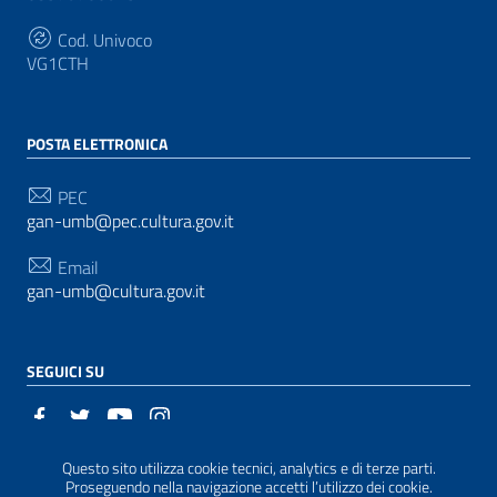
Cod. Univoco
VG1CTH
POSTA ELETTRONICA
PEC
gan-umb@pec.cultura.gov.it
Email
gan-umb@cultura.gov.it
SEGUICI SU
Questo sito utilizza cookie tecnici, analytics e di terze parti.
Sezione Link Utili
Realizzato con
WordPress
|
Tema grafico
ItaliaWP2
Proseguendo nella navigazione accetti l’utilizzo dei cookie.