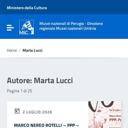
Vai ai contenuti
Vai al menu di navigazione
Ministero della Cultura
Vai al footer
Musei nazionali di Perugia - Direzione
Attiva / disattiva la navigazione
regionale Musei nazionali Umbria
Home
/
Marta Lucci
Autore:
Marta Lucci
Pagina 1 di 25
2 LUGLIO 2026
MARCO NEREO ROTELLI – PPP –